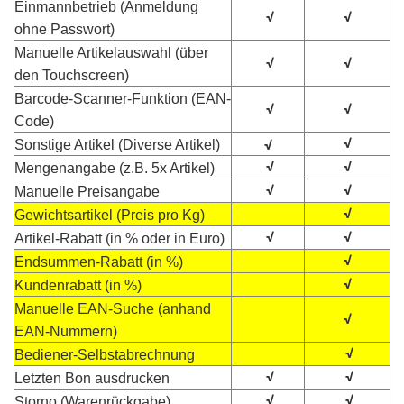
Einmannbetrieb (Anmeldung
√
√
ohne Passwort)
Manuelle Artikelauswahl (über
√
√
den Touchscreen)
Barcode-Scanner-Funktion (EAN-
√
√
Code)
√
√
Sonstige Artikel (Diverse Artikel)
√
√
Mengenangabe (z.B. 5x Artikel)
√
√
Manuelle Preisangabe
√
Gewichtsartikel (Preis pro Kg)
√
√
Artikel-Rabatt (in % oder in Euro)
√
Endsummen-Rabatt (in %)
√
Kundenrabatt (in %)
Manuelle EAN-Suche (anhand
√
EAN-Nummern)
√
Bediener-Selbstabrechnung
√
√
Letzten Bon ausdrucken
√
√
Storno (Warenrückgabe)