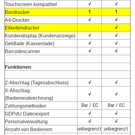
√
√
Touchscreen kompatibel
1
1
Bondrucker
√
√
A4-Drucker
√
Etikettendrucker
√
√
Kundendisplay (Kundenanzeige)
√
√
Geldlade (Kassenlade)
√
√
Barcodescanner
Funktionen
:
√
√
Z-Abschlag (Tagesabschluss)
X-Abschlag
√
√
(Bedienerabrechnung)
Bar / EC
Bar / EC
Zahlungsmethoden
√
√
GDPdU Datenexport
√
√
Personalverwaltung
unbegrenzt
unbegrenzt
Anzahl von Bedienern