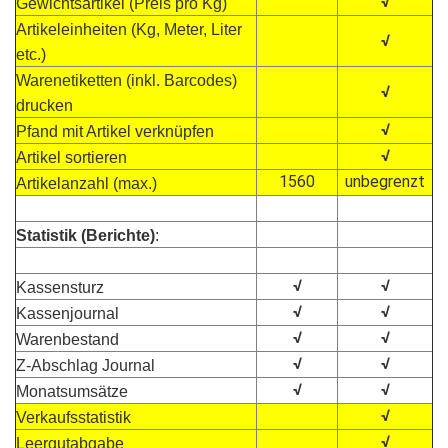
√
Gewichtsartikel (Preis pro Kg)
Artikeleinheiten (Kg, Meter, Liter
√
etc.)
Warenetiketten (inkl. Barcodes)
√
drucken
√
Pfand mit Artikel verknüpfen
√
Artikel sortieren
1560
unbegrenzt
Artikelanzahl (max.)
Statistik (Berichte)
:
√
√
Kassensturz
√
√
Kassenjournal
√
√
Warenbestand
√
√
Z-Abschlag Journal
√
√
Monatsumsätze
√
Verkaufsstatistik
√
Leergutabgabe