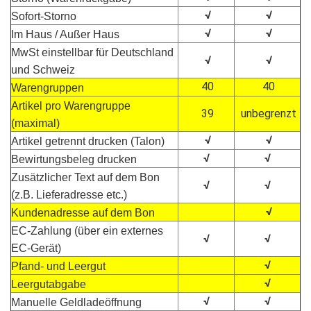
√
√
Sofort-Storno
√
√
Im Haus / Außer Haus
MwSt einstellbar für Deutschland
√
√
und Schweiz
40
40
Warengruppen
Artikel pro Warengruppe
39
unbegrenzt
(maximal)
√
√
Artikel getrennt drucken (Talon)
√
√
Bewirtungsbeleg drucken
Zusätzlicher Text auf dem Bon
√
√
(z.B. Lieferadresse etc.)
√
Kundenadresse auf dem Bon
EC-Zahlung (über ein externes
√
√
EC-Gerät)
√
Pfand- und Leergut
√
Leergutabgabe
√
√
Manuelle Geldladeöffnung