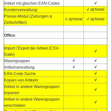
√
Artikel mit gleichen EAN-Codes
√ optional
Kundenverwaltung
Presse-Modul (Zeitungen &
√ optional
√ optional
Zeitschriften)
Office
:
Import / Export der Artikel (CSV-
√
Datei)
√
√
Warengruppen
√
√
Artikelverwaltung
√
EAN-Code Suche
√
Kopien von Artikeln
Artikel in andere Warengruppen
√
kopieren
Artikel in andere Warengruppen
√
verschieben