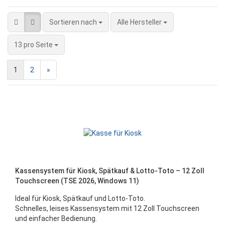
Sortieren nach
Sortieren nach
Alle Hersteller
pro Seite
13 pro Seite
1
2
»
Kassensystem für Kiosk, Spätkauf & Lotto-Toto – 12 Zoll
Touchscreen (TSE 2026, Windows 11)
Ideal für Kiosk, Spätkauf und Lotto-Toto.
Schnelles, leises Kassensystem mit 12 Zoll Touchscreen
und einfacher Bedienung.