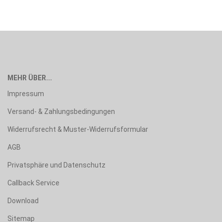
MEHR ÜBER...
Impressum
Versand- & Zahlungsbedingungen
Widerrufsrecht & Muster-Widerrufsformular
AGB
Privatsphäre und Datenschutz
Callback Service
Download
Sitemap