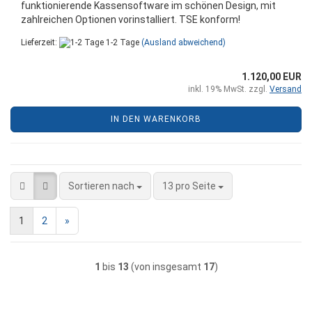
funktionierende Kassensoftware im schönen Design, mit
zahlreichen Optionen vorinstalliert. TSE konform!
Lieferzeit:
1-2 Tage
(Ausland abweichend)
1.120,00 EUR
inkl. 19% MwSt. zzgl.
Versand
IN DEN WARENKORB
Sortieren nach
pro Seite
Sortieren nach
13 pro Seite
1
2
»
1
bis
13
(von insgesamt
17
)