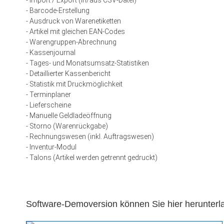
- Import / Export (in/aus CSV-Datei)
- Barcode-Erstellung
- Ausdruck von Warenetiketten
- Artikel mit gleichen EAN-Codes
- Warengruppen-Abrechnung
- Kassenjournal
- Tages- und Monatsumsatz-Statistiken
- Detaillierter Kassenbericht
- Statistik mit Druckmöglichkeit
- Terminplaner
- Lieferscheine
- Manuelle Geldladeöffnung
- Storno (Warenrückgabe)
- Rechnungswesen (inkl. Auftragswesen)
- Inventur-Modul
- Talons (Artikel werden getrennt gedruckt)
Software-Demoversion können Sie hier herunterl