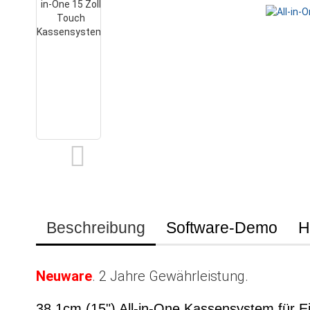
Beschreibung
Software-Demo
H
Neuware
. 2 Jahre Gewährleistung.
38,1cm (15") All-in-One Kassensystem für E