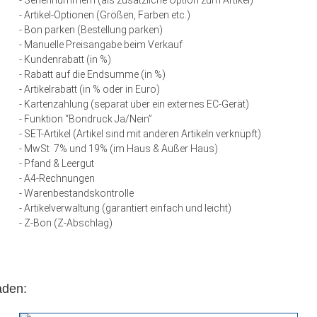
- Seriennummern (als zusätzliche Option zum Artikel)
- Artikel-Optionen (Größen, Farben etc.)
- Bon parken (Bestellung parken)
- Manuelle Preisangabe beim Verkauf
- Kundenrabatt (in %)
- Rabatt auf die Endsumme (in %)
- Artikelrabatt (in % oder in Euro)
- Kartenzahlung (separat über ein externes EC-Gerät)
- Funktion “Bondruck Ja/Nein”
- SET-Artikel (Artikel sind mit anderen Artikeln verknüpft)
- MwSt 7% und 19% (im Haus & Außer Haus)
- Pfand & Leergut
- A4-Rechnungen
- Warenbestandskontrolle
- Artikelverwaltung (garantiert einfach und leicht)
- Z-Bon (Z-Abschlag)
aden: