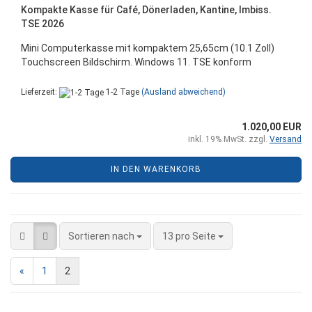
Kompakte Kasse für Café, Dönerladen, Kantine, Imbiss.
TSE 2026
Mini Computerkasse mit
kompaktem 25,65cm (10.1 Zoll)
Touchscreen Bildschirm. Windows 11. TSE konform
Lieferzeit:
1-2 Tage
(Ausland abweichend)
1.020,00 EUR
inkl. 19% MwSt. zzgl.
Versand
IN DEN WARENKORB
Sortieren nach
pro Seite
Sortieren nach
13 pro Seite
«
1
2